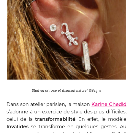
Stud en or rose et diamant naturel ©Seijna
Dans son atelier parisien, la maison
Karine Chedid
s’adonne à un exercice de style des plus difficiles,
celui de la
transformabilité
. En effet, le modèle
Invalides
se transforme en quelques gestes. Au