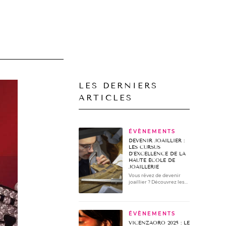
LES DERNIERS
ARTICLES
ÉVÈNEMENTS
DEVENIR JOAILLIER :
LES CURSUS
D’EXCELLENCE DE LA
HAUTE ÉCOLE DE
JOAILLERIE
Vous rêvez de devenir
joaillier ? Découvrez les
formations de la Haute
École de Joaillerie par
filière (fabrication,
création, numérique ou
ÉVÈNEMENTS
management) en cursus
initial, en alternance ou
VICENZAORO 2025 : LE