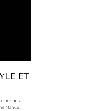
YLE ET
ns d’honneur
ine Manuel.