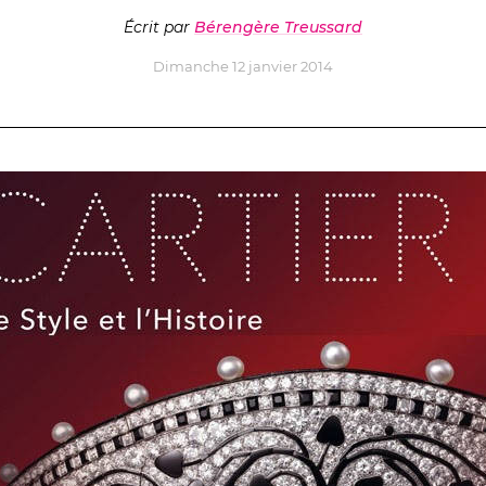
Écrit par
Bérengère Treussard
Dimanche 12 janvier 2014