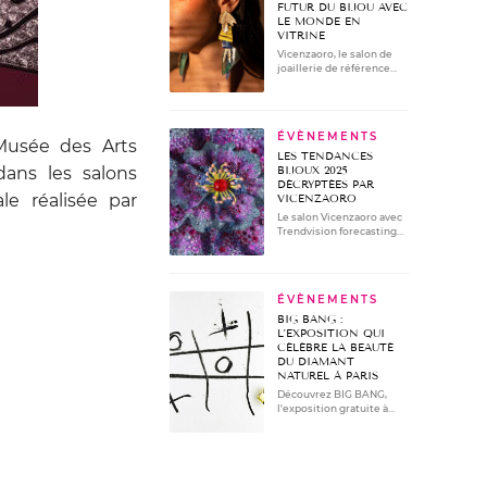
en formation continue.
FUTUR DU BIJOU AVEC
LE MONDE EN
VITRINE
Vicenzaoro, le salon de
joaillerie de référence
allie tendances et savoir-
faire.
ÉVÈNEMENTS
Musée des Arts
LES TENDANCES
dans les salons
BIJOUX 2025
DÉCRYPTÉES PAR
e réalisée par
VICENZAORO
Le salon Vicenzaoro avec
Trendvision forecasting
nous dévoile les 4
tendances joaillerie de SS
2025.
ÉVÈNEMENTS
BIG BANG :
L’EXPOSITION QUI
CÉLÈBRE LA BEAUTÉ
DU DIAMANT
NATUREL À PARIS
Découvrez BIG BANG,
l'exposition gratuite à
Paris célébrant la beauté
des diamants naturels à
travers l’art de Sonia Sieff.
Une immersion unique
du 22 au 24 novembre