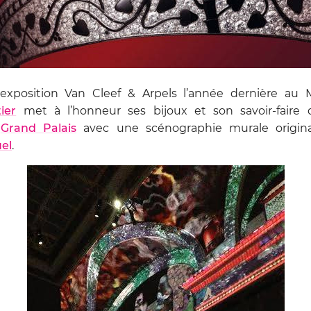
exposition Van Cleef & Arpels l’année dernière au 
ier
met à l’honneur ses bijoux et son savoir-faire 
u
Grand Palais
avec une scénographie murale original
el
.