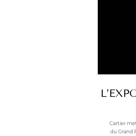
L’EXP
Cartier met
du Grand P