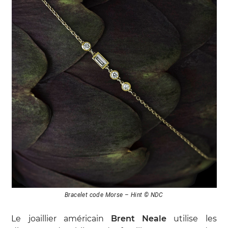
Bracelet code Morse – Hint © NDC
Le joaillier américain
Brent Neale
utilise les