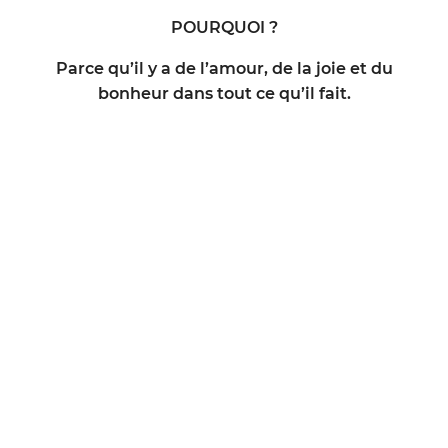
POURQUOI ?
Parce qu’il y a de l’amour, de la joie et du
bonheur dans tout ce qu’il fait.
Et ça, c’est vraiment IMPORTANT !
Contact :
quentincr@yahoo.com
ou par téléphone à partir de la semaine prochaine
– parce que Monsieur est à la cool à New York ( I
hate you)
Oups non ! Sorry… On me dit que Monsieur shoot
justement un wedding…
au :
+33 686 781 806