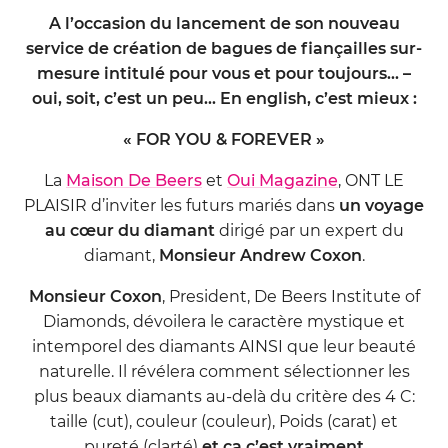
A l’occasion du lancement de son nouveau
service de création de bagues de fiançailles sur-
mesure intitulé pour vous et pour toujours... –
oui, soit, c’est un peu... En english, c’est mieux :
« FOR YOU & FOREVER »
La
Maison De Beers
et
Oui Magazine
, ONT LE
PLAISIR d’inviter les futurs mariés dans
un voyage
au cœur du diamant
dirigé par un expert du
diamant,
Monsieur Andrew Coxon
.
Monsieur Coxon
, President, De Beers Institute of
Diamonds, dévoilera le caractère mystique et
intemporel des diamants AINSI que leur beauté
naturelle. Il révélera comment sélectionner les
plus beaux diamants au-delà du critère des 4 C:
taille (cut), couleur (couleur), Poids (carat) et
pureté (clarté)
et ça c’est vraiment